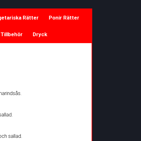
etariska Rätter
Ponir Rätter
 Tillbehör
Dryck
amarindsås.
allad.
ch sallad.