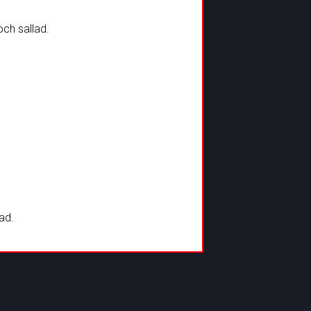
ch sallad.
ad.