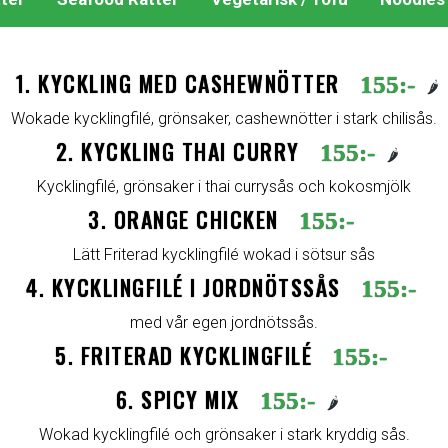
1. KYCKLING MED CASHEWNÖTTER
155:-
🌶️
Wokade kycklingfilé, grönsaker, cashewnötter i stark chilisås.
2. KYCKLING THAI CURRY
155:-
🌶️
Kycklingfilé, grönsaker i thai currysås och kokosmjölk
3. ORANGE CHICKEN
155:-
Lätt Friterad kycklingfilé wokad i sötsur sås
4. KYCKLINGFILÉ I JORDNÖTSSÅS
155:-
med vår egen jordnötssås.
5. FRITERAD KYCKLINGFILÉ
155:-
6. SPICY MIX
155:-
🌶️
Wokad kycklingfilé och grönsaker i stark kryddig sås.