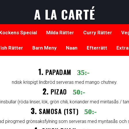
A LA CARTÉ
Kockens Special
Milda Rätter
Curry Rätter
Veg
ish Rätter
Barn Meny
Naan
Efterrätt
Extra
1.
PAPADAM
35:-
ndisk krispigt lindbröd serveras med mango chutney.
2.
PIZAO
50:-
linsbullar (röda linser, lök, grön chili, koriander med mintasås / t
3.
SAMOSA (1ST)
50:-
rad pirogmed grönsaksfylning som serveras med myntasås och s