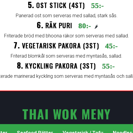
5.
OST STICK (4ST)
55:-
Panerad ost som serveras med sallad, stark sås.
6.
RÄK PURI
80:-
🌶️
Friterade bröd med bhoona räkor som serveras med sallad.
7.
VEGETARISK PAKORA (3ST)
45:-
Friterad blomkål som serveras med myntasås, sallad.
8.
KYCKLING PAKORA (3ST)
55:-
iterade marinerad kyckling som serveras med myntasås och sall
THAI WOK MENY
tter
Seafood Rätter
Vegetarisk / Tofu
Noodles 