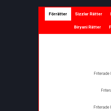
Förrätter
Sizzlar Rätter
Biryani Rätter
F
Friterade 
Frite
Friterade