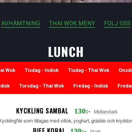
AVHÄMTNING
THAI WOK MENY
FOLJ OSS
LUNCH
ai Wok
Tisdag - Indisk
Tisdag - Thai Wok
Onsda
ndisk
Torsdag - Thai Wok
Fredag - Indisk
Freda
KYCKLING SAMBAL
130:-
Mellanstark
Kycklingfilé som tillagas med vitlök, yoghurt, grädde och kryddor
BIFF KORAI
130:-
Stark