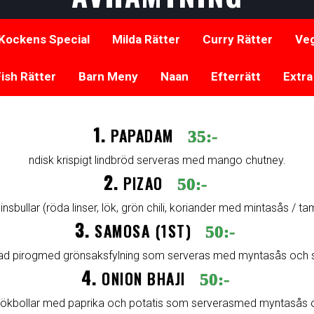
Kockens Special
Milda Rätter
Curry Rätter
Veg
ish Rätter
Barn Meny
Naan
Efterrätt
Extra
1.
PAPADAM
35:-
ndisk krispigt lindbröd serveras med mango chutney.
2.
PIZAO
50:-
linsbullar (röda linser, lök, grön chili, koriander med mintasås / t
3.
SAMOSA (1ST)
50:-
rad pirogmed grönsaksfylning som serveras med myntasås och s
4.
ONION BHAJI
50:-
 lökbollar med paprika och potatis som serverasmed myntasås o