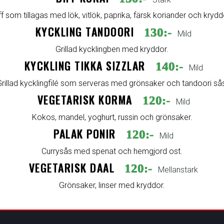
ff som tillagas med lök, vitlök, paprika, färsk koriander och krydd
KYCKLING TANDOORI
130:-
Mild
Grillad kycklingben med kryddor.
KYCKLING TIKKA SIZZLAR
140:-
Mild
rillad kycklingfilé som serveras med grönsaker och tandoori så
VEGETARISK KORMA
120:-
Mild
Kokos, mandel, yoghurt, russin och grönsaker.
PALAK PONIR
120:-
Mild
Currysås med spenat och hemgjord ost.
VEGETARISK DAAL
120:-
Mellanstark
Grönsaker, linser med kryddor.