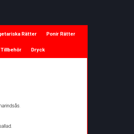
etariska Rätter
Ponir Rätter
 Tillbehör
Dryck
amarindsås.
allad.