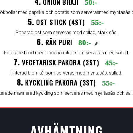
4.
ONION BHAJI
50:-
 lökbollar med paprika och potatis som serverasmed myntasås o
5.
OST STICK (4ST)
55:-
Panerad ost som serveras med sallad, stark sås.
6.
RÄK PURI
80:-
🌶️
Friterade bröd med bhoona räkor som serveras med sallad.
7.
VEGETARISK PAKORA (3ST)
45:-
Friterad blomkål som serveras med myntasås, sallad.
8.
KYCKLING PAKORA (3ST)
55:-
iterade marinerad kyckling som serveras med myntasås och sall
AVHÄMTNING