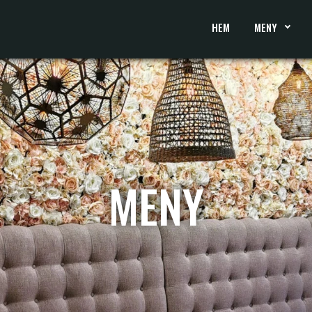
HEM
MENY
MENY