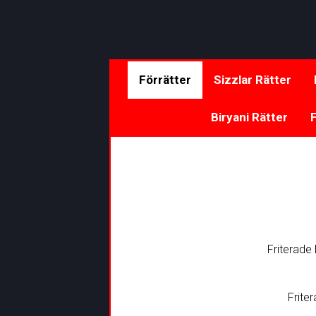
Förrätter
Sizzlar Rätter
Biryani Rätter
F
Friterade 
Frite